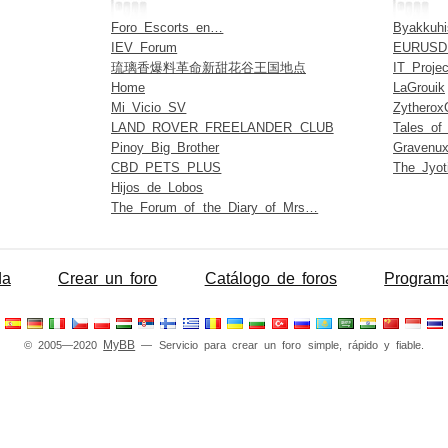
Foro Escorts en…
Byakkuhi
IEV Forum
EURUSD 
琉璃香爆料革命新甜花谷王国地点
IT Proje
Home
LaGrouik
Mi Vicio SV
Zytherox
LAND ROVER FREELANDER CLUB
Tales of
Pinoy Big Brother
Gravenu
CBD PETS PLUS
The Jyot
Hijos de Lobos
The Forum of the Diary of Mrs…
da
Crear un foro
Catálogo de foros
Programa
MyBB
© 2005—2020
— Servicio para crear un foro simple, rápido y fiable.