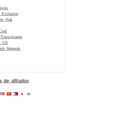
syou
Exclusive
cts Hub
Cord
 Transylvania
x OS
ish Network
 de afiliados